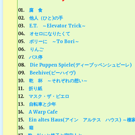
01.
腐 食
02.
他人（ひと)の手
03.
E.T. ～Elevator Trick～
04.
オセロになりたくて
05.
ボリーに ～To Bori～
06.
りんご
07.
バス停
08.
Die Puppen Spiele(ディープッペンシュピーレ)
09.
Beehive(ビーハイヴ)
10.
乾 杯 ～それぞれの想い～
11.
折り紙
12.
マスク・ザ・ピエロ
13.
自転車と少年
14.
A Warp Cafe
15.
Ein altes Haus(アイン アルテス ハウス) ～棲
16.
箱