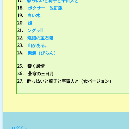
17.
酔っ払いと椅子と宇宙人と
18.
ボクサー 改訂版
19.
白い木
20.
姫
21.
ングッ!!
22
.
螺鈿の宝石箱
23
.
山がある。
24
.
糜爛（びらん）
25. 響く感情
26. 蒼穹の三日月
27. 酔っ払いと椅子と宇宙人と（女バージョン）
ログイン